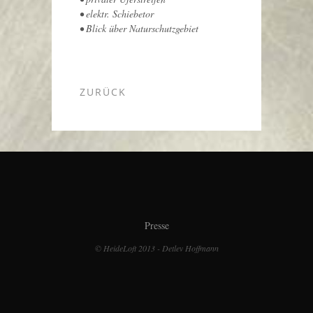
• elektr. Schiebetor
• Blick über Naturschutzgebiet
ZURÜCK
Presse
© HeideLoft 2013 - Detlev Hoffmann