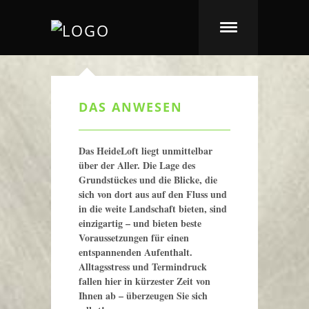
DAS ANWESEN
Das HeideLoft liegt unmittelbar
über der Aller. Die Lage des
Grundstückes und die Blicke, die
sich von dort aus auf den Fluss und
in die weite Landschaft bieten, sind
einzigartig – und bieten beste
Voraussetzungen für einen
entspannenden Aufenthalt.
Alltagsstress und Termindruck
fallen hier in kürzester Zeit von
Ihnen ab – überzeugen Sie sich